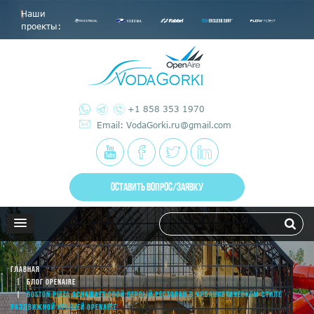
Наши
проекты:
+1 858 353 1970
Email: VodaGorki.ru@gmail.com
ОСТАВИТЬ ВОПРОС/ЗАЯВКУ
ГЛАВНАЯ
БЛОГ OPENAIRE
BOSTON PIZZA ОСНАЩАЕТ СВОЙ ПЕРВЫЙ РЕСТОРАН В УРБАНИСТИЧЕСКОМ СТИЛЕ
РАЗДВИЖНОЙ КРЫШЕЙ OPENAIRE