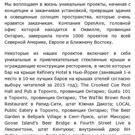
Мы воплощаем в жизнь уникальные проекты, начиная с
концепции и заканчивая установкой, превращая здания
в освещенные солнцем пространства, которые очень
нравятся заказчикам. Компания OpenAire, головной
офис которой находится в Оквилле, провинция
Онтарио, завершила почти 1000 проектов по всей
Северной Америке, Европе и Ближнему Востоку.
Некоторые из наших проектов включают в себя
уникальные и привлекательные стеклянные крыши и
ограждающие конструкции ресторанов, в числе которых
бар на крыше Refinery Hotel в Нью-Йорке (занявший 1-е
место в 10-ке лучших баров на крышах отелей согласно
выбору читателей за 2015 год); The Crooked Cue Pool
Hall and Pub в Торонто, провинция Онтарио; Gusto 101
в Торонто, провинция Онтарио; The WaTiki Brown Rock
Restaurant в Рапид-Сити, штат Южная Дакота; LOCAL
Public Eatery в Торонто, провинция Онтарио; The Beer
Garden в Bellpark Village в Сент-Луисе, штат Миссури;
Goose Island’s Beer Bridge в Fourth Street Live в
Лексингтоне, штат Кентукки; внутренний двор RH