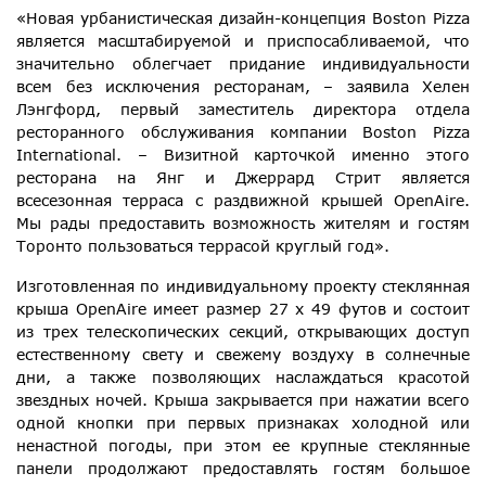
«Новая урбанистическая дизайн-концепция Boston Pizza
является масштабируемой и приспосабливаемой, что
значительно облегчает придание индивидуальности
всем без исключения ресторанам, – заявила Хелен
Лэнгфорд, первый заместитель директора отдела
ресторанного обслуживания компании Boston Pizza
International. – Визитной карточкой именно этого
ресторана на Янг и Джеррард Стрит является
всесезонная терраса с раздвижной крышей OpenAire.
Мы рады предоставить возможность жителям и гостям
Торонто пользоваться террасой круглый год».
Изготовленная по индивидуальному проекту стеклянная
крыша OpenAire имеет размер 27 х 49 футов и состоит
из трех телескопических секций, открывающих доступ
естественному свету и свежему воздуху в солнечные
дни, а также позволяющих наслаждаться красотой
звездных ночей. Крыша закрывается при нажатии всего
одной кнопки при первых признаках холодной или
ненастной погоды, при этом ее крупные стеклянные
панели продолжают предоставлять гостям большое