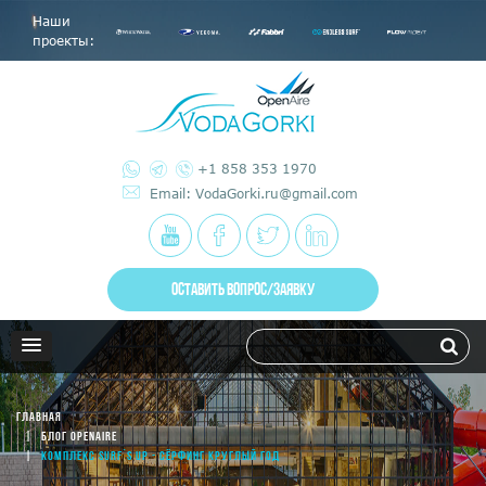
Наши
проекты:
+1 858 353 1970
Email: VodaGorki.ru@gmail.com
ОСТАВИТЬ ВОПРОС/ЗАЯВКУ
ГЛАВНАЯ
БЛОГ OPENAIRE
КОМПЛЕКС SURF`S UP - СЁРФИНГ КРУГЛЫЙ ГОД