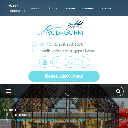
Наши
проекты:
+1 858 353 1970
Email: VodaGorki.ru@gmail.com
ОСТАВИТЬ ВОПРОС/ЗАЯВКУ
ГЛАВНАЯ
БЛОГ OPENAIRE
КРЫША OPENAIRE ДЛЯ АКВАПАРКА JAY PEAK | OPENAIRE