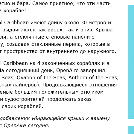
атио и бара. Самое приятное, что эти части
а корабле!
 Caribbean имеют длину около 30 метров и
и выдвигаются как вверх, так и вниз. Крыша
бля, а стеклянные стеновые панели с
лу, создавая стеклянные перила, которые в
т пространство от внутреннего до наружного.
l Caribbean на 4 законченных кораблях и в
На сегодняшний день, OpenAire завершил
eas, Ovation of the Seas, Anthem of the Seas,
уизных лайнеров). Продолжающиеся отношения
аемые большим положительным откликом
ли судостроителей продолжать заказ
своих кораблей.
 добавлении убирающейся крыши к вашему
 с
OpenAire
сегодня.