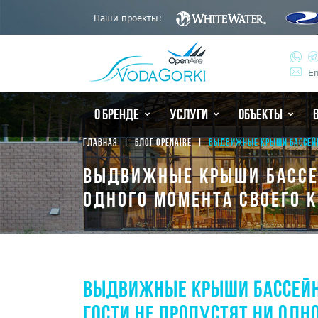
Наши проекты:
Em
О БРЕНДЕ
УСЛУГИ
ОБЪЕКТЫ
ГЛАВНАЯ
БЛОГ OPENAIRE
ВЫДВИЖНЫЕ КРЫШИ БАССЕЙНА
ВЫДВИЖНЫЕ КРЫШИ БАССЕЙ
ОДНОГО МОМЕНТА СВОЕГО 
ВЫДВИЖНЫЕ КРЫШИ БАССЕЙН
ГОСТИ НЕ ПРОПУСТЯТ НИ ОДН