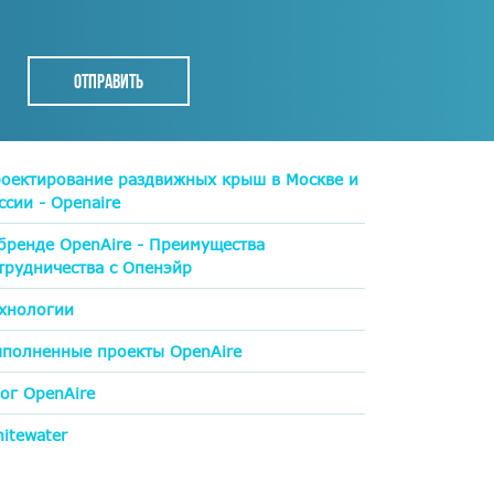
оектирование раздвижных крыш в Москве и
ссии - Openaire
бренде OpenAire - Преимущества
трудничества с Опенэйр
хнологии
полненные проекты OpenAire
ог OpenAire
itewater