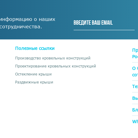
 информацию о наших
 сотрудничества.
Полезные ссылки
Пр
Ро
Производство кровельных конструкций
Проектирование кровельных конструкций
О 
Остекление крыши
со
Раздвижные крыши
Те
Вы
Бл
Wh