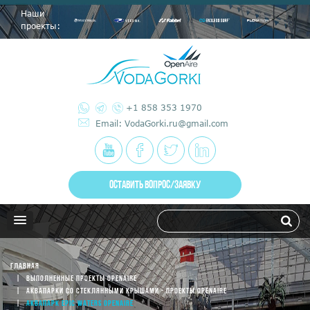
Наши
проекты:
+1 858 353 1970
Email: VodaGorki.ru@gmail.com
ОСТАВИТЬ ВОПРОС/ЗАЯВКУ
ГЛАВНАЯ
ВЫПОЛНЕННЫЕ ПРОЕКТЫ OPENAIRE
АКВАПАРКИ СО СТЕКЛЯННЫМИ КРЫШАМИ - ПРОЕКТЫ OPENAIRE
АКВАПАРК EPIC WATERS OPENAIRE