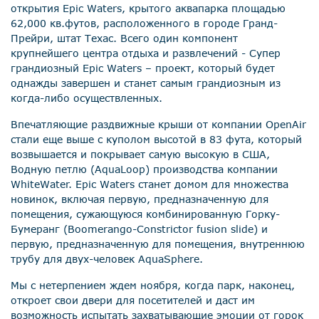
открытия Epic Waters, крытого аквапарка площадью
62,000 кв.футов, расположенного в городе Гранд-
Прейри, штат Техас. Всего один компонент
крупнейшего центра отдыха и развлечений - Супер
грандиозный Epic Waters – проект, который будет
однажды завершен и станет самым грандиозным из
когда-либо осуществленных.
Впечатляющие раздвижные крыши от компании OpenAir
стали еще выше с куполом высотой в 83 фута, который
возвышается и покрывает самую высокую в США,
Водную петлю (AquaLoop) производства компании
WhiteWater. Epic Waters станет домом для множества
новинок, включая первую, предназначенную для
помещения, сужающуюся комбинированную Горку-
Бумеранг (Boomerango-Constrictor fusion slide) и
первую, предназначенную для помещения, внутреннюю
трубу для двух-человек AquaSphere.
Мы с нетерпением ждем ноября, когда парк, наконец,
откроет свои двери для посетителей и даст им
возможность испытать захватывающие эмоции от горок