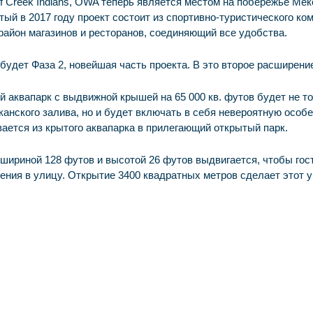
f Creek Indians, OWA теперь является местом на побережье Мекс
ый в 2017 году проект состоит из спортивно-туристического ком
айон магазинов и ресторанов, соединяющий все удобства.
будет Фаза 2, новейшая часть проекта. В это второе расширен
 аквапарк с выдвижной крышей на 65 000 кв. футов будет не т
анского залива, но и будет включать в себя невероятную особе
ается из крытого аквапарка в прилегающий открытый парк.
шириной 128 футов и высотой 26 футов выдвигается, чтобы гос
ния в улицу. Открытие 3400 квадратных метров сделает этот у