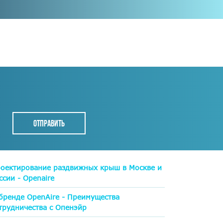
оектирование раздвижных крыш в Москве и
ссии - Openaire
бренде OpenAire - Преимущества
трудничества с Опенэйр