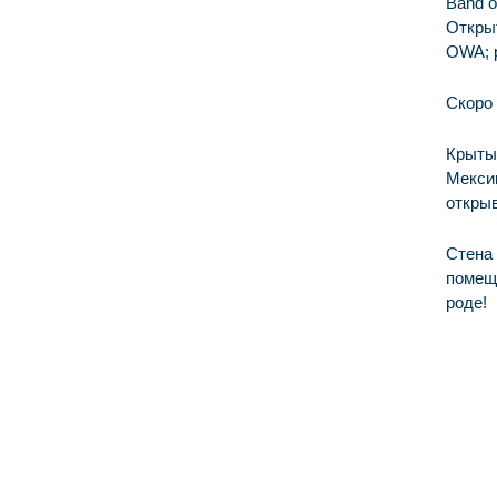
Band o
Открыт
OWA; р
Скоро 
Крытый
Мексик
открыв
Стена 
помеще
роде!