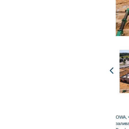
OWA, ч
залива