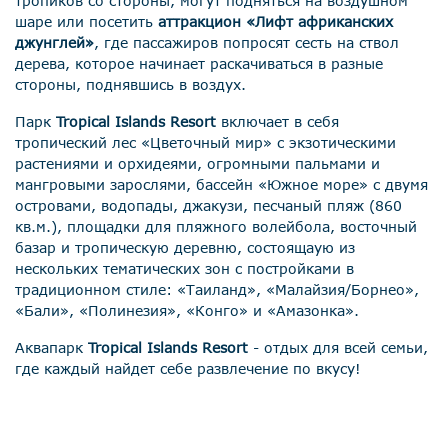
тропиков со стороны, могут подняться на воздушном
шаре или посетить
аттракцион «Лифт африканских
джунглей»
, где пассажиров попросят сесть на ствол
дерева, которое начинает раскачиваться в разные
стороны, поднявшись в воздух.
Парк
Tropical Islands Resort
включает в себя
тропический лес «Цветочный мир» с экзотическими
растениями и орхидеями, огромными пальмами и
мангровыми зарослями, бассейн «Южное море» с двумя
островами, водопады, джакузи, песчаный пляж (860
кв.м.), площадки для пляжного волейбола, восточный
базар и тропическую деревню, состоящаую из
нескольких тематических зон с постройками в
традиционном стиле: «Таиланд», «Малайзия/Борнео»,
«Бали», «Полинезия», «Конго» и «Амазонка».
Аквапарк
Tropical Islands Resort
- отдых для всей семьи,
где каждый найдет себе развлечение по вкусу!