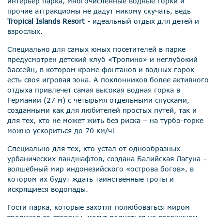
интерьер парка, многочисленные водные горки и
прочие аттракционы не дадут никому скучать, ведь
Tropical Islands Resort
- идеальный отдых для детей и
взрослых.
Специально для самых юных посетителей в парке
предусмотрен детский клуб «Тропино» и неглубокий
бассейн, в котором кроме фонтанов и водных горок
есть своя игровая зона. А поклонников более активного
отдыха привлечет самая высокая водная горка в
Германии (27 м) с четырьмя отдельными спусками,
созданными как для любителей простых путей, так и
для тех, кто не может жить без риска – на турбо-горке
можно ускориться до 70 км/ч!
Специально для тех, кто устал от однообразных
урбанических ландшафтов, создана Балийская Лагуна –
волшебный мир индонезийского «острова богов», в
котором их будут ждать таинственные гроты и
искрящиеся водопады.
Гости парка, которые захотят полюбоваться миром