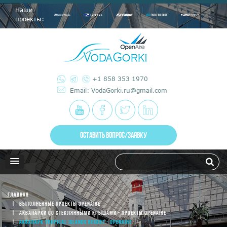
Наши
проекты:
+1 858 353 1970
Email: VodaGorki.ru@gmail.com
ОСТАВИТЬ ВОПРОС/ЗАЯВКУ
ГЛАВНАЯ
ВЫПОЛНЕННЫЕ ПРОЕКТЫ OPENAIRE
АКВАПАРКИ СО СТЕКЛЯННЫМИ КРЫШАМИ - ПРОЕКТЫ OPENAIRE
АКВАПАРК TROPICAL ISLANDS RESORT - OPENAIRE