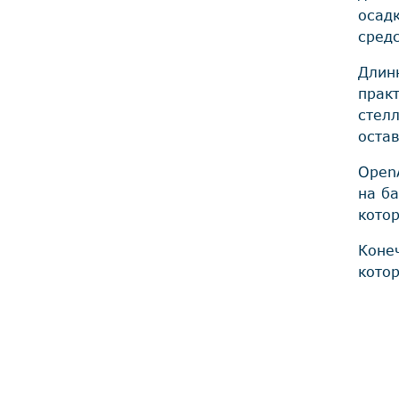
осад
средс
Длин
прак
стел
оста
Open
на б
кото
Коне
кото