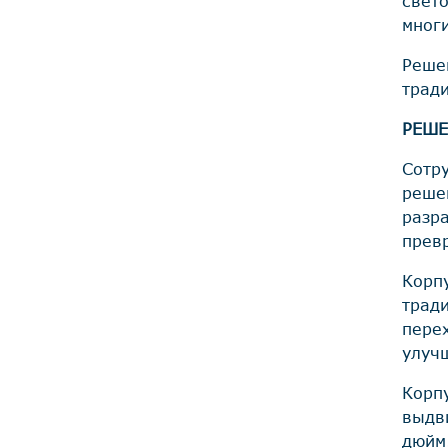
свето
мног
Реше
тради
РЕШЕ
Сотру
реше
разр
прев
Корп
трад
пере
улуч
Корп
выдв
дюйм