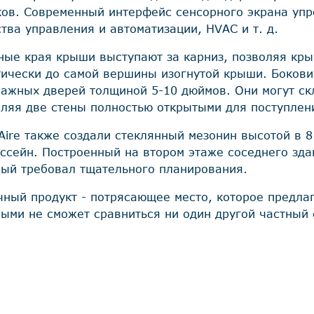
ков. Современный интерфейс сенсорного экрана упр
тва управления и автоматизации, HVAC и т. д.
ные края крыши выступают за карниз, позволяя кр
тически до самой вершины изогнутой крыши. Бокови
лажных дверей толщиной 5-10 дюймов. Они могут ск
вляя две стены полностью открытыми для поступлен
Aire также создали стеклянный мезонин высотой в 8
ассейн. Построенный на втором этаже соседнего зда
рый требовал тщательного планирования.
чный продукт - потрясающее место, которое предла
рыми не сможет сравниться ни один другой частный 