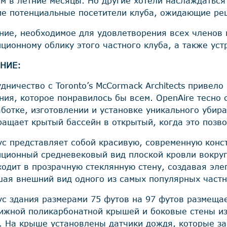
м в летние месяцы. Но другие хотели наслаждаться 
ие потенциальные посетители клуба, ожидающие реш
ние, необходимое для удовлетворения всех членов 
ционному облику этого частного клуба, а также уст
НИЕ:
дничество с Toronto’s McCormack Architects привело
ния, которое понравилось бы всем. OpenAire тесно 
аботке, изготовлении и установке уникального убир
ращает крытый бассейн в открытый, когда это позво
ус представляет собой красивую, современную конс
иционный средневековый вид плоской кровли вокруг
ходит в прозрачную стеклянную стену, создавая эле
шая внешний вид одного из самых популярных частн
ус здания размерами 75 футов на 97 футов размещае
ижной поликарбонатной крышей и боковые стены из 
. На крыше установлены датчики дождя, которые з