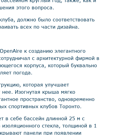
бассейном круглый год, также, как и
ения этого вопроса.
клуба, должно было соответствовать
раивать всех по части дизайна.
 OpenAire к созданию элегантного
сотрудничал с архитектурной фирмой в
ающегося корпуса, который буквально
ляет погода.
трукцию, которая улучшает
 нее. Изогнутая крыша мягко
гантное пространство, одновременно
ых спортивных клубов Торонто.
т в себе бассейн длинной 25 м с
изоляционного стекла, толщиной в 1
акрывают панели при появлении