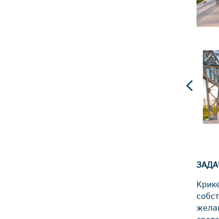
ЗАДА
Крик
собс
жела