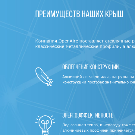
Преимуществ наших крыш
Компания OpenAire поставляет стеклянные 
классические металлические профили, а алю
Облегчение конструкций.
Алюминий легче металла, нагрузка н
конструкции построек значительно сн
Энергоэффективность
Под солнцем тепло, в непогоду тоже т
алюминиевых профилей применяется 